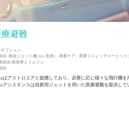
医療避難
療オプション:
経由: 救急ジェット機 (icu 患者)、商業ケア、商業ストレッチャーとヘ
道路経由-救急車とリムジン
経由
istaはアストロエアと提携しており、必要に応じ様々な飛行機
istaアシスタンスは自家用ジェットを用いた医療避難を提供し