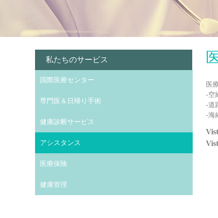
私たちのサービス
国際医療センター
医
-空
専門医＆日帰り手術
-
-海
健康診断サービス
V
アシスタンス
V
医療保険
健康管理