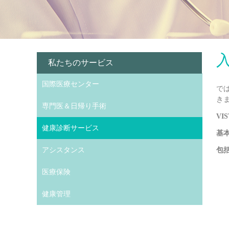
私たちのサービス
国際医療センター
で
き
専門医＆日帰り手術
VI
健康診断サービス
基
アシスタンス
包
医療保険
健康管理