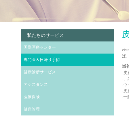
私たちのサービス
国際医療センター
v
ば
専門医＆日帰り手術
当
健康診断サービス
-皮
-
アシスタンス
-
-
医療保険
-一
健康管理