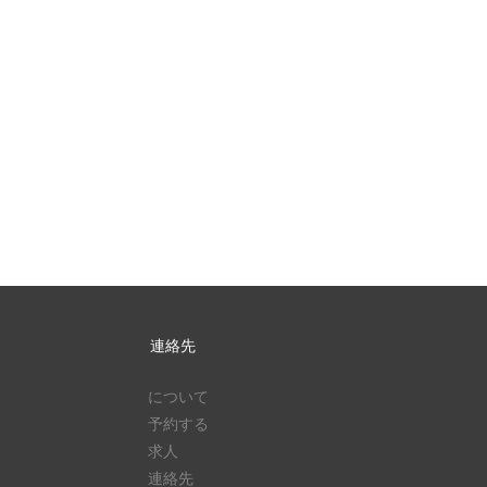
連絡先
について
予約する
求人
連絡先