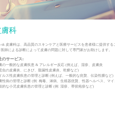
皮膚科
ista-sk 皮膚科は、高品質のスキンケアと医療サービスを患者様に提
、医師による診断によって皮膚の問題に対して専門家がお助けします。
社のサービス:
膚の一般的な皮膚疾患 & アレルギー反応 (例えば、湿疹、皮膚炎
、昆虫の皮膚炎、にきび、脂漏性皮膚炎、乾癬など)
ウイルス性皮膚疾患の管理と診断 (例えば、一般的な疣贅、伝染性腫など)
皮膚性病の管理と診断 (例: 梅毒、淋病、生殖器疣贅、性器ヘルペス、マ
般的な小児皮膚疾患の管理と診断 (例: 湿疹、帯状疱疹など)