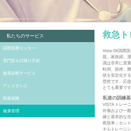
救急ト
私たちのサービス
国際医療センター
Vista-S
親、家政婦、
専門医＆日帰り手術
識は非常に貴
転倒、捻挫、
健康診断サービス
状を安定化す
歴然です。応
アシスタンス
とても重要で
私達の訓練基
医療保険
VISTA トレ
外傷および一
健康管理
練と基本的な生
救急車；セント
キルトレーニ