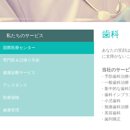
歯科
私たちのサービス
国際医療センター
あなたの笑顔
に支障がない
専門医＆日帰り手術
当社のサービ
健康診断サービス
·
予防歯科治療
·
一般歯科治療
アシスタンス
·
集中的な歯科
·
歯科インプラ
医療保険
·
小児歯科
·
無痛歯科治療 
健康管理
·
美容歯科
·
歯列矯正